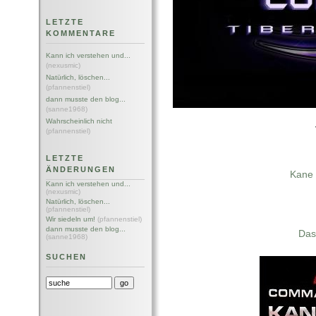
LETZTE
KOMMENTARE
Kann ich verstehen und...
(nexusmic)
Natürlich, löschen...
(pfannenstiel)
dann musste den blog...
(sanne1968)
Wahrscheinlich nicht
(pfannenstiel)
LETZTE
ÄNDERUNGEN
Kane l
Kann ich verstehen und...
(nexusmic)
Natürlich, löschen...
(pfannenstiel)
Wir siedeln um!
(pfannenstiel)
dann musste den blog...
Das
(sanne1968)
SUCHEN