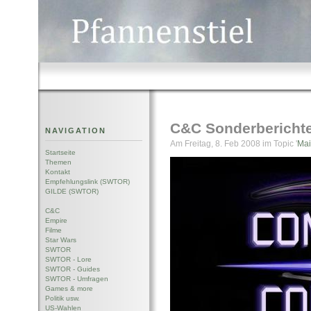
C&C Sonderberichte
NAVIGATION
Am Freitag, 8. Feb 2008 im Topic '
Ma
Startseite
Themen
Kontakt
Empfehlungslink (SWTOR)
GILDE (SWTOR)
C&C
Empire
Filme
Star Wars
SWTOR
SWTOR - Lore
SWTOR - Guides
SWTOR - Umfragen
Games & more
Politik usw.
US-Wahlen