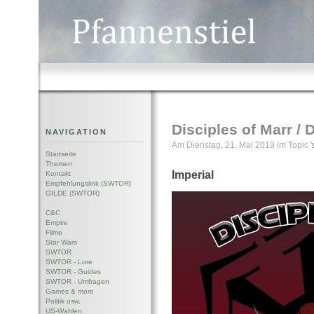
Disciples of Marr / 
NAVIGATION
Am Dienstag, 21. Mai 2019 im Topic '
Startseite
Themen
Imperial
Kontakt
Empfehlungslink (SWTOR)
GILDE (SWTOR)
C&C
Empire
Filme
Star Wars
SWTOR
SWTOR - Lore
SWTOR - Guides
SWTOR - Umfragen
Games & more
Politik usw.
US-Wahlen