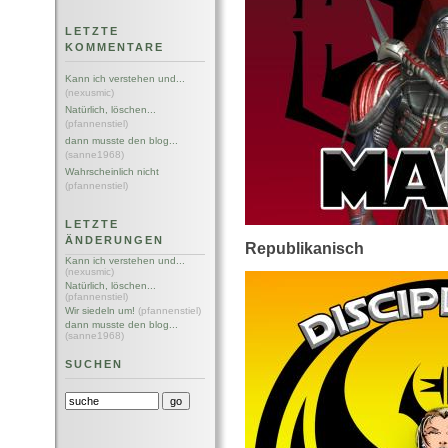
LETZTE
KOMMENTARE
Kann ich verstehen und...
(nexusmic)
Natürlich, löschen...
(pfannenstiel)
dann musste den blog...
(sanne1968)
Wahrscheinlich nicht
(pfannenstiel)
LETZTE
ÄNDERUNGEN
Republikanisch
Kann ich verstehen und...
(nexusmic)
Natürlich, löschen...
(pfannenstiel)
Wir siedeln um!
(pfannenstiel)
dann musste den blog...
(sanne1968)
SUCHEN