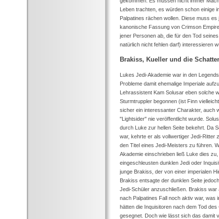
gekommen. Es müssen nicht immer Machtn
Leben trachten, es würden schon einige im
Palpatines rächen wollen. Diese muss es 
kanonische Fassung von Crimson Empire (ei
jener Personen ab, die für den Tod seine
natürlich nicht fehlen darf) interessieren 
Brakiss, Kueller und die Schatt
Lukes Jedi-Akademie war in den Legends e
Probleme damit ehemalige Imperiale aufz
Lehrassistent Kam Solusar eben solche war
Sturmtruppler begonnen (ist Finn vielleic
sicher ein interessanter Charakter, auch
"Lightsider" nie veröffentlicht wurde. Sol
durch Luke zur hellen Seite bekehrt. Da S
war, kehrte er als vollwertiger Jedi-Ritter
den Titel eines Jedi-Meisters zu führen. 
Akademie einschrieben ließ Luke dies zu, 
eingeschleusten dunklen Jedi oder Inquis
junge Brakiss, der von einer imperialen H
Brakiss entsagte der dunklen Seite jedoch
Jedi-Schüler anzuschließen. Brakiss war auf
nach Palpatines Fall noch aktiv war, was i
hätten die Inquisitoren nach dem Tod des 
gesegnet. Doch wie lässt sich das damit 