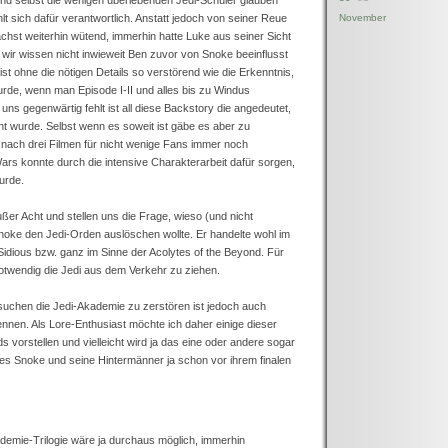
n und selbst die wenigen überlebenden Jedi-Schüler glauben
lt sich dafür verantwortlich. Anstatt jedoch von seiner Reue
November
hst weiterhin wütend, immerhin hatte Luke aus seiner Sicht
wir wissen nicht inwieweit Ben zuvor von Snoke beeinflusst
t ohne die nötigen Details so verstörend wie die Erkenntnis,
rde, wenn man Episode I-II und alles bis zu Windus
uns gegenwärtig fehlt ist all diese Backstory die angedeutet,
ht wurde. Selbst wenn es soweit ist gäbe es aber zu
nach drei Filmen für nicht wenige Fans immer noch
ars konnte durch die intensive Charakterarbeit dafür sorgen,
urde.
ßer Acht und stellen uns die Frage, wieso (und nicht
noke den Jedi-Orden auslöschen wollte. Er handelte wohl im
Sidious bzw. ganz im Sinne der Acolytes of the Beyond. Für
otwendig die Jedi aus dem Verkehr zu ziehen.
rsuchen die Jedi-Akademie zu zerstören ist jedoch auch
nen. Als Lore-Enthusiast möchte ich daher einige dieser
 vorstellen und vielleicht wird ja das eine oder andere sogar
es Snoke und seine Hintermänner ja schon vor ihrem finalen
demie-Trilogie wäre ja durchaus möglich, immerhin