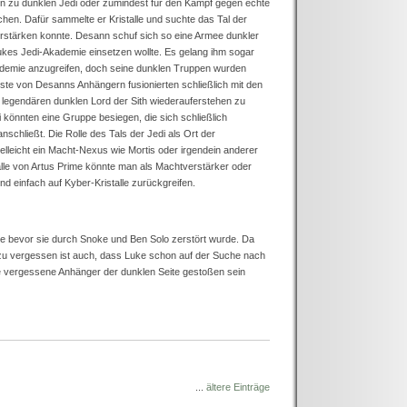
 zu dunklen Jedi oder zumindest für den Kampf gegen echte
en. Dafür sammelte er Kristalle und suchte das Tal der
erstärken konnte. Desann schuf sich so eine Armee dunkler
ukes Jedi-Akademie einsetzen wollte. Es gelang ihm sogar
ademie anzugreifen, doch seine dunklen Truppen wurden
ste von Desanns Anhängern fusionierten schließlich mit den
egendären dunklen Lord der Sith wiederauferstehen zu
 könnten eine Gruppe besiegen, die sich schließlich
anschließt. Die Rolle des Tals der Jedi als Ort der
elleicht ein Macht-Nexus wie Mortis oder irgendein anderer
alle von Artus Prime könnte man als Machtverstärker oder
nd einfach auf Kyber-Kristalle zurückgreifen.
e bevor sie durch Snoke und Ben Solo zerstört wurde. Da
t zu vergessen ist auch, dass Luke schon auf der Suche nach
e vergessene Anhänger der dunklen Seite gestoßen sein
...
ältere Einträge