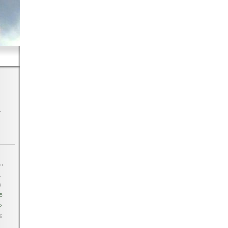
e
o
1
8
5
2
9