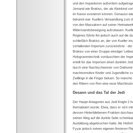
und den Inquisitoren außerdem aufgetrag
Jemand wie Brakiss, der als Kleinkind von 
im Kanon existieren können. Genauso wie 
bekannt war. Kuellers Verwandlung zum d
von den Massakern auf seiner Heimatwelt 
Widerstandsbewegung aufzubauen. Kueller
Regimes führte ihn jedoch auch auf die dun
schließlich Brakiss an, der von Kueller i
zerfallenden Imperium zurückkehrte - der
Brakiss von einer Gruppe einstiger Leibwäc
Hologrammtechnik vortäuschten der Impe
erteilt für das Imperium einen dunklen J
durch eine Nachtschwester von Dathomir
machtsensitive Kinder und Jugendliche zu 
Zwillinge in die Finger bekam. So manche 
den Rittern von Ren eine neue Machtnutze
Desann und das Tal der Jedi
Der Haupt-Antagonist aus Jedi Knight 2 hat
thematisiert wurde. Etwa, dass er sich mi
dessen Hinterbliebenen-Fraktion durchau
seinen Weg auf die dunkle Seite scheinba
Ausbildung abgebrochen hatte. Als Hethr
Fyyar jedoch seinen eigenen finsteren P