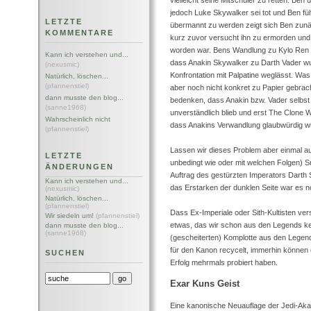
vielleicht seine Mitschüler zu retten. Be
jedoch Luke Skywalker sei tot und Ben füh
LETZTE
übermannt zu werden zeigt sich Ben zunäc
KOMMENTARE
kurz zuvor versucht ihn zu ermorden und 
worden war. Bens Wandlung zu Kylo Ren is
Kann ich verstehen und...
dass Anakin Skywalker zu Darth Vader wu
(nexusmic)
Konfrontation mit Palpatine weglässt. Was 
Natürlich, löschen...
(pfannenstiel)
aber noch nicht konkret zu Papier gebrac
dann musste den blog...
bedenken, dass Anakin bzw. Vader selbst 
(sanne1968)
unverständlich blieb und erst The Clone W
Wahrscheinlich nicht
dass Anakins Verwandlung glaubwürdig w
(pfannenstiel)
Lassen wir dieses Problem aber einmal au
LETZTE
unbedingt wie oder mit welchen Folgen) S
ÄNDERUNGEN
Auftrag des gestürzten Imperators Darth 
Kann ich verstehen und...
das Erstarken der dunklen Seite war es n
(nexusmic)
Natürlich, löschen...
(pfannenstiel)
Dass Ex-Imperiale oder Sith-Kultisten ve
Wir siedeln um!
(pfannenstiel)
etwas, das wir schon aus den Legends ken
dann musste den blog...
(sanne1968)
(gescheiterten) Komplotte aus den Legends
für den Kanon recycelt, immerhin können 
SUCHEN
Erfolg mehrmals probiert haben.
Exar Kuns Geist
Eine kanonische Neuauflage der Jedi-Aka