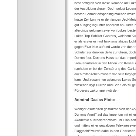
beschäftigten sich diese Romane mit Luk
der Ausbildung dieser. Doch selbst Legen
besten Schüler abspenstig machen wollte
kurze Zeit konnte er den jungen Jedi-Mei
gut ausging lag unter anderem an Lukes N
allerdings gelungen zwei von Lukes best
Lukes Top-Schüler Gantoris, welchem Kun 
er als erster ein voll funktionsfähiges Li
gegen Exar Kun auf und wurde von desse
Schüler zur dunklen Seite zu führen, doch
Durron fest. Durrons Hass auf das Imper
Sklavenarbeiter in den Minen von Kessel 
nachdem er bei der Zerstörung des Carida
auch mitansehen musste wie sein totgegl
kam. Und zusammen gelang es Lukes Schü
zwischen Kyp Durron und Ben Solo zu gebe
Förderers zukommen würde.
Admiral Daalas Flotte
Weniger esoterisch gestaltete sich der Ang
Durrons Angriff auf das Imperium mit eine
Akademie ausradieren wollte. Ihr Plan sch
und mittels einer gewaltigen Telekinesewel
Flaggschiff wurde dabei in den Gasriese