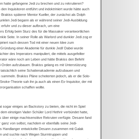
en hatte gefangene Jedi zu brechen und zu rekrutieren?
den Inquisitoren entführt und indoktriniert wurde hätte auch
Brakiss späterer Mentor Kueller, der zunächst als Dolph
unklen Jedi begann als er während seiner Jedi-Ausbildung
erfuhr und zu dieser aufbrach, um eine
s Erfolg beim Sturz des für die Massaker verantwortlichen
kle Seite. In seiner Rolle als Warlord und dunkler Jedi zog er
nspiriert nach dessen Tod mit einer neuen Idee zum
 Gründung einer Akademie für dunkle Jedi! Dabei wurde
hter des Imperators manipuliert, die mittels ausgefeilter
rator wäre noch am Leben und hätte Brakiss den Befehl
edi-Orden aufzubauen. Brakiss gelang es mit Unterstützung
 tatsächlich seine Schattenakademie aufzubauen und
sammeln. Brakiss Pläne scheiterten jedoch, als er die Solo-
Snoke-Theorie sah ihn ja auch als einen Ex-Inquisitor, der mit
rorganisation schaffen wollte.
 sogar einiges an Backstory zu bieten, die nicht im Spiel
t dem einstigen Vader-Schüler Lord Hethrir verbündet hatte,
s über einige machtsensitive Rekruten verfügte. Desann fand
r ganz von selbst, nachdem er ebenfalls seine Jedi-
irs Handlanger entwickelte Desann zusammen mit Galak
lan und suchte nach Wegen Sturmtruppen und