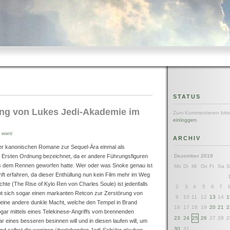
STATUS
ung von Lukes Jedi-Akademie im
Zum Kommentieren bitt
einloggen
.
r wars
'
ARCHIV
r kanonischen Romane zur Sequel-Ära einmal als
r Ersten Ordnung bezeichnet, da er andere Führungsfiguren
Dezember 2019
 dem Rennen geworfen hatte. Wer oder was Snoke genau ist
Mo
Di
Mi
Do
Fr
Sa
S
ft erfahren, da dieser Enthüllung nun kein Film mehr im Weg
hte (The Rise of Kylo Ren von Charles Soule) ist jedenfalls
2
3
4
5
6
7
ubt sich sogar einen markanten Retcon zur Zerstörung von
9
10
11
12
13
14
1
 eine andere dunkle Macht, welche den Tempel in Brand
16
17
18
19
20
21
2
ogar mittels eines Telekinese-Angriffs vom brennenden
23
24
25
26
27
28
2
 eines besseren besinnen will und in diesen laufen will, um
30
31