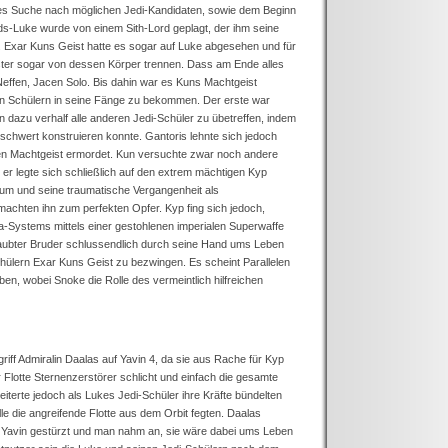
es Suche nach möglichen Jedi-Kandidaten, sowie dem Beginn
ds-Luke wurde von einem Sith-Lord geplagt, der ihm seine
. Exar Kuns Geist hatte es sogar auf Luke abgesehen und für
ster sogar von dessen Körper trennen. Dass am Ende alles
effen, Jacen Solo. Bis dahin war es Kuns Machtgeist
en Schülern in seine Fänge zu bekommen. Der erste war
dazu verhalf alle anderen Jedi-Schüler zu übetreffen, indem
chtschwert konstruieren konnte. Gantoris lehnte sich jedoch
n Machtgeist ermordet. Kun versuchte zwar noch andere
 er legte sich schließlich auf den extrem mächtigen Kyp
ium und seine traumatische Vergangenheit als
machten ihn zum perfekten Opfer. Kyp fing sich jedoch,
-Systems mittels einer gestohlenen imperialen Superwaffe
aubter Bruder schlussendlich durch seine Hand ums Leben
lern Exar Kuns Geist zu bezwingen. Es scheint Parallelen
n, wobei Snoke die Rolle des vermeintlich hilfreichen
riff Admiralin Daalas auf Yavin 4, da sie aus Rache für Kyp
r Flotte Sternenzerstörer schlicht und einfach die gesamte
eiterte jedoch als Lukes Jedi-Schüler ihre Kräfte bündelten
le die angreifende Flotte aus dem Orbit fegten. Daalas
n Yavin gestürzt und man nahm an, sie wäre dabei ums Leben