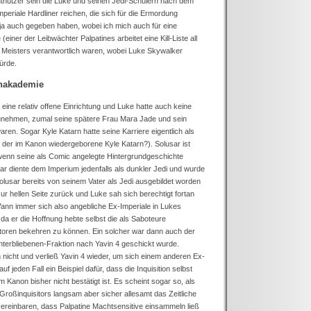
utzer sein die Luke und seinen Jedi-Schülern nach dem
periale Hardliner reichen, die sich für die Ermordung
ja auch gegeben haben, wobei ich mich auch für eine
ner der Leibwächter Palpatines arbeitet eine Kill-Liste all
s Meisters verantwortlich waren, wobei Luke Skywalker
würde.
enakademie
ine relativ offene Einrichtung und Luke hatte auch keine
unehmen, zumal seine spätere Frau Mara Jade und sein
en. Sogar Kyle Katarn hatte seine Karriere eigentlich als
ht der im Kanon wiedergeborene Kyle Katarn?). Solusar ist
 wenn seine als Comic angelegte Hintergrundgeschichte
usar diente dem Imperium jedenfalls als dunkler Jedi und wurde
olusar bereits von seinem Vater als Jedi ausgebildet worden
 zur hellen Seite zurück und Luke sah sich berechtigt fortan
Wann immer sich also angebliche Ex-Imperiale in Lukes
da er die Hoffnung hebte selbst die als Saboteure
itoren bekehren zu können. Ein solcher war dann auch der
interbliebenen-Fraktion nach Yavin 4 geschickt wurde.
 nicht und verließ Yavin 4 wieder, um sich einem anderen Ex-
 jeden Fall ein Beispiel dafür, dass die Inquisition selbst
m Kanon bisher nicht bestätigt ist. Es scheint sogar so, als
Großinquisitors langsam aber sicher allesamt das Zeitliche
vereinbaren, dass Palpatine Machtsensitive einsammeln ließ