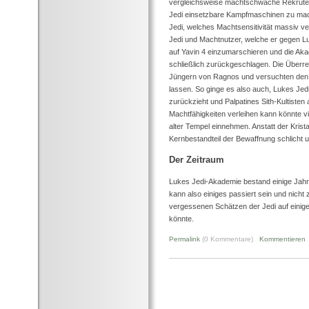
vergleichsweise machtschwache Rekruten
Jedi einsetzbare Kampfmaschinen zu mach
Jedi, welches Machtsensitivität massiv v
Jedi und Machtnutzer, welche er gegen L
auf Yavin 4 einzumarschieren und die Ak
schließlich zurückgeschlagen. Die Überre
Jüngern von Ragnos und versuchten den l
lassen. So ginge es also auch, Lukes Jedi
zurückzieht und Palpatines Sith-Kultisten 
Machtfähigkeiten verleihen kann könnte vi
alter Tempel einnehmen. Anstatt der Krist
Kernbestandteil der Bewaffnung schlicht u
Der Zeitraum
Lukes Jedi-Akademie bestand einige Jahr
kann also einiges passiert sein und nich
vergessenen Schätzen der Jedi auf einig
könnte.
Permalink
(0 Kommentare)
Kommentieren