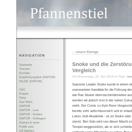
...
neuere Einträge
NAVIGATION
Snoke und die Zerstör
Startseite
Themen
Vergleich
Kontakt
Am Donnerstag, 26. Dez 2019 im Topic '
sta
Empfehlungslink (SWTOR)
GILDE (SWTOR)
Supreme Leader Snoke wurde in einem de
C&C
unerwarteter Kandidat für die Führung de
Empire
wie Rae Sloane überraschenderweise aus
Filme
werden wir jedoch erst in der nahen Zukun
Star Wars
steht. Der Comic zu Kylo Rens-Vorgeschic
SWTOR
SWTOR - Lore
bereits sehr aufschlussreich und er erla
SWTOR - Guides
Lukes Jedi-Akademie - es ist Snoke oder
SWTOR - Umfragen
steckt. Ben Solo wird von dieser Macht s
Games & more
Politik usw.
Tempel weggestoßen, als er sich scheinbar
US-Wahlen