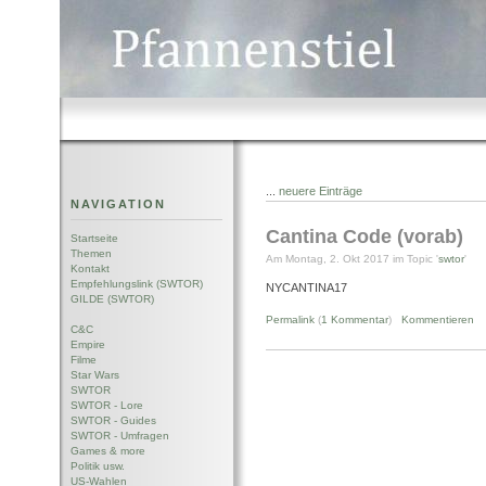
...
neuere Einträge
NAVIGATION
Cantina Code (vorab)
Startseite
Themen
Am Montag, 2. Okt 2017 im Topic '
swtor
'
Kontakt
Empfehlungslink (SWTOR)
NYCANTINA17
GILDE (SWTOR)
Permalink
(
1 Kommentar
)
Kommentieren
C&C
Empire
Filme
Star Wars
SWTOR
SWTOR - Lore
SWTOR - Guides
SWTOR - Umfragen
Games & more
Politik usw.
US-Wahlen