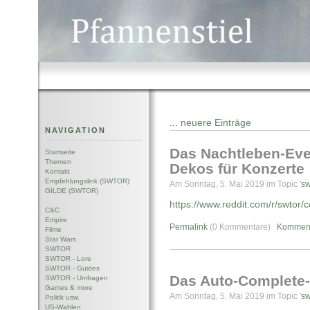
...
neuere Einträge
NAVIGATION
Das Nachtleben-Even
Startseite
Themen
Dekos für Konzerte
Kontakt
Empfehlungslink (SWTOR)
Am Sonntag, 5. Mai 2019 im Topic '
sw
GILDE (SWTOR)
https://www.reddit.com/r/swtor
C&C
Empire
Permalink
(0 Kommentare)
Komment
Filme
Star Wars
SWTOR
SWTOR - Lore
SWTOR - Guides
Das Auto-Complete
SWTOR - Umfragen
Games & more
Am Sonntag, 5. Mai 2019 im Topic '
sw
Politik usw.
US-Wahlen