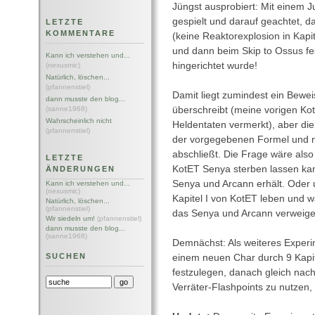
Jüngst ausprobiert: Mit einem J
gespielt und darauf geachtet, das
LETZTE
KOMMENTARE
(keine Reaktorexplosion in Kapite
und dann beim Skip to Ossus fes
Kann ich verstehen und...
hingerichtet wurde!
(nexusmic)
Natürlich, löschen...
(pfannenstiel)
Damit liegt zumindest ein Bewei
dann musste den blog...
(sanne1968)
überschreibt (meine vorigen Ko
Wahrscheinlich nicht
Heldentaten vermerkt), aber die
(pfannenstiel)
der vorgegebenen Formel und n
abschließt. Die Frage wäre also
LETZTE
KotET Senya sterben lassen ka
ÄNDERUNGEN
Senya und Arcann erhält. Oder 
Kann ich verstehen und...
(nexusmic)
Kapitel I von KotET leben und w
Natürlich, löschen...
(pfannenstiel)
das Senya und Arcann verweige
Wir siedeln um!
(pfannenstiel)
dann musste den blog...
(sanne1968)
Demnächst: Als weiteres Exper
SUCHEN
einem neuen Char durch 9 Kapi
festzulegen, danach gleich nach
Verräter-Flashpoints zu nutzen,