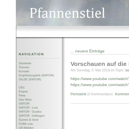
...
neuere Einträge
NAVIGATION
Vorschauen auf die
Startseite
Themen
Am Sonntag, 5. Mai 2019 im Topic '
sw
Kontakt
Empfehlungslink (SWTOR)
https://www.youtube.com/wat
GILDE (SWTOR)
https://www.youtube.com/wat
C&C
Empire
Permalink
(0 Kommentare)
Komment
Filme
Star Wars
SWTOR
SWTOR - Lore
SWTOR - Guides
SWTOR - Umfragen
Games & more
Politik usw.
US-Wahlen