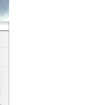
e
o
6
3
0
7
r