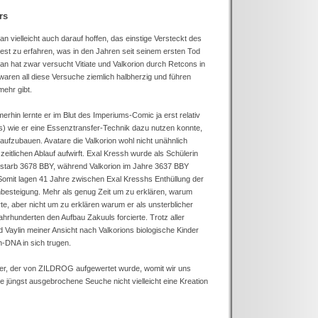
rs
 vielleicht auch darauf hoffen, das einstige Versteckt des
st zu erfahren, was in den Jahren seit seinem ersten Tod
 hat zwar versucht Vitiate und Valkorion durch Retcons in
waren all diese Versuche ziemlich halbherzig und führen
ehr gibt.
hin lernte er im Blut des Imperiums-Comic ja erst relativ
s) wie er eine Essenztransfer-Technik dazu nutzen konnte,
 aufzubauen. Avatare die Valkorion wohl nicht unähnlich
itlichen Ablauf aufwirft. Exal Kressh wurde als Schülerin
 starb 3678 BBY, während Valkorion im Jahre 3637 BBY
omit lagen 41 Jahre zwischen Exal Kresshs Enthüllung der
besteigung. Mehr als genug Zeit um zu erklären, warum
erte, aber nicht um zu erklären warum er als unsterblicher
hrhunderten den Aufbau Zakuuls forcierte. Trotz aller
Vaylin meiner Ansicht nach Valkorions biologische Kinder
th-DNA in sich trugen.
ener, der von ZILDROG aufgewertet wurde, womit wir uns
e jüngst ausgebrochene Seuche nicht vielleicht eine Kreation