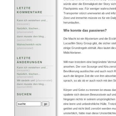
würde aber die Einmaligkeit der Story sich
LETZTE
Flashpoints war. Für weniger wahrscheinli
KOMMENTARE
Transporter stürzt unerwartet ab und infiz
Ziost und immerhin müsste es für ein Dai
Kann ich verstehen und...
herumlaufen.
(nexusmic)
Natürlich, löschen...
Wie konnte das passieren?
(pfannenstiel)
dann musste den blog...
Die Macht ist ein Mysterium und die Erz
(sanne1968)
Lucasfilm Story Group gibt, die sicher st
Wahrscheinlich nicht
einige Grundregeln einhält. Also lautet di
(pfannenstiel)
Midichlorianer.
LETZTE
Will man trotzdem eine begründete Vermut
ÄNDERUNGEN
ansehen. Der von Scourge und Kira zerst
Kann ich verstehen und...
(nexusmic)
Bevölkerung auslöschte und auch noch Re
Natürlich, löschen...
auch die längste Zeit die von ihm absorbi
(pfannenstiel)
sprach, so als ob er auch noch mit den 
Wir siedeln um!
(pfannenstiel)
dann musste den blog...
(sanne1968)
Körper und Geist zu trennen ist etwas da
SUCHEN
spaltete sich dessen Bewusstsein auf und
hingegen nichts in seinem ursprünglichen
eine leere und unbedrohliche Hülle. Trot
getötet und nicht bloß zerstört werden mu
unsterblich, hätte man diese Unsterblichke