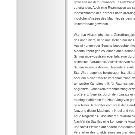
gewesen mit dem Ritual des Essenztransfer
zu erlangen. Auch eine Reanimation als s
Inbesitznahme des Körpers hätte allerdin
möglichen Anstieg des Machtlevels beinha
uninteressant gewesen.
Was hat Vitiates physische Zerstörung je
das noch nicht, denn uns stehen nur die B
Auswirkungen der Seuche beobachten ko
Machtnutzern gab es jedoch auch schon in 
Schwarmbewusstsein ebenfalls eine durch
beinhaltet. Gerade die Assimilation von Ma
Schwarmbewusstseins. Besonders stark z
Star Wars Legends beigetragen hat allerd
oder auch einer Macht-Verschmelzung, w
temporäre Kampftechnik für Raumschlachten
begrenzte Gedankenverschmelzung erzielt
größere Erfolge als durch den Einsatz ein
machtgeschützten Yuuzhan Vong von geri
geschulter Jedi-Ritter vom Nest der Unu-K
Nutzung dieser Machttechnik bei und vestä
neue Mitglieder zu assimilieren. Warum di
Nachfahrin Bastilas eine kompetente Anwe
und somit Einfluss auf andere Individuen
Verstärker des Effekts eines ausufernd