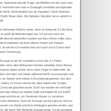
en. Spannend wird die Frage, wie BioWare mit den doch sehr
. Immerhin kann man in Onslaught zumindest auf imperialer
th Savik, Darth Anathel (nur als Inquisitor), Darth Vowrawn
d Darth Shaar töten. Die Saboteur-Storyline hat es wirklich in
ll.
der bisherigen Addons sehen, denn es bringt wie 2.0 die Story
t, es greift die Beförderungen aus 3.0 auf und setzt uns
die diesmal tatsächlich existiert und dazu führen sollte, dass
ie Erzählweise mit ihren offenen Enden und Teasern
ert. So wie bei 4.0 erwartet man sich auch von 6.0 nach dem
mmte Fortsetzung.
 Scourge ist bei mir zumindest schon das 6.1 Fieber
über einen alten Bekannten könnten entweder Ghost Revan
etzteren tippen würde, da er seine Finger im Spiel hatte, als
 Zudem sind Marr und Satele während KotFE verschwunden und
gs nur Satele) nicht wieder in Erscheinung getreten. Aus dem
the Galaxy zu Ossus wissen wir, dass Satele eine Gruppe
f Coruscant gesichtet wurde. Doch nun werden wir wohl bald
uch das Rätsel um Sateles Rolle seit Kapitel XII von KotFE
ourge und Kira an, um Tenebraes Körper zu zerstören,
ist eliminierte. Doch für Scourge und Kira ging es nicht so
 mussten von Satele und ihren Anhängern gerettet werden, was
zte, die durch Sith-Alchemie erzeugt wurde. Ich bin gespannt