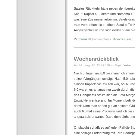
Sateles Rückkehr hätte neben den bereit
KotFE-Kapitel XII, Iokath und Nathema zu
was eine Zusammenarbeit mit Satele dras
man versuchen sie zu töten. Sateles Tod 
Angelegenheit würde sich vielleicht auc
Permalink
(0 Kommentare)
Kommentieren
Wochenrückblick
Am Montag, 28. Okt 2019 im Topic '
swtor
'
Nach 5 Tagen mit 6.0 bin immer ich immer 
seinen Vorgängern schlägt. Nach 5.0 habe
einigen Kapiteln viel zu zäh war, bei 6.0 b
6.0 waren es anfangs nur zwei) durch die
des Conquests stellte sich als Fata Morg
Entwicklern entsprang. Im Moment befindet
damit kann man schon gut an seinem Gilden
auch 6.0 hat seine Probleme und ich bin
angetan als erwartet. Dazu demnächst n
Onslaught schafft es auf jeden Fall die S
eine baldige Fortsetzung mit Lord Scourg