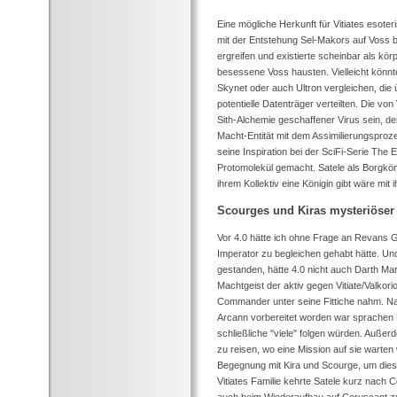
Eine mögliche Herkunft für Vitiates esoter
mit der Entstehung Sel-Makors auf Voss b
ergreifen und existierte scheinbar als kö
besessene Voss hausten. Vielleicht könn
Skynet oder auch Ultron vergleichen, die 
potentielle Datenträger verteilten. Die v
Sith-Alchemie geschaffener Virus sein, de
Macht-Entität mit dem Assimilierungsproze
seine Inspiration bei der SciFi-Serie The
Protomolekül gemacht. Satele als Borgköni
ihrem Kollektiv eine Königin gibt wäre mit 
Scourges und Kiras mysteriöser
Vor 4.0 hätte ich ohne Frage an Revans G
Imperator zu begleichen gehabt hätte. U
gestanden, hätte 4.0 nicht auch Darth Ma
Machtgeist der aktiv gegen Vitiate/Valkor
Commander unter seine Fittiche nahm. 
Arcann vorbereitet worden war sprachen M
schließliche "viele" folgen würden. Auß
zu reisen, wo eine Mission auf sie warten
Begegnung mit Kira und Scourge, um diese
Vitiates Familie kehrte Satele kurz nach 