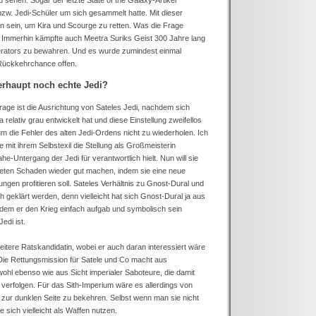
sehen. Sogar der letzte State of the Galaxy-Artikel
bzw. Jedi-Schüler um sich gesammelt hatte. Mit dieser
en sein, um Kira und Scourge zu retten. Was die Frage
nd. Immerhin kämpfte auch Meetra Suriks Geist 300 Jahre lang
erators zu bewahren. Und es wurde zumindest einmal
 Rückkehrchance offen.
erhaupt noch echte Jedi?
age ist die Ausrichtung von Sateles Jedi, nachdem sich
 relativ grau entwickelt hat und diese Einstellung zweifellos
m die Fehler des alten Jedi-Ordens nicht zu wiederholen. Ich
mit ihrem Selbstexil die Stellung als Großmeisterin
he-Untergang der Jedi für verantwortlich hielt. Nun will sie
eten Schaden wieder gut machen, indem sie eine neue
ungen profitieren soll. Sateles Verhältnis zu Gnost-Dural und
 geklärt werden, denn vielleicht hat sich Gnost-Dural ja aus
indem er den Krieg einfach aufgab und symbolisch sein
edi ist.
eitere Ratskandidatin, wobei er auch daran interessiert wäre
 Die Rettungsmission für Satele und Co macht aus
 wohl ebenso wie aus Sicht imperialer Saboteure, die damit
u verfolgen. Für das Sith-Imperium wäre es allerdings von
er zur dunklen Seite zu bekehren. Selbst wenn man sie nicht
e sich vielleicht als Waffen nutzen.