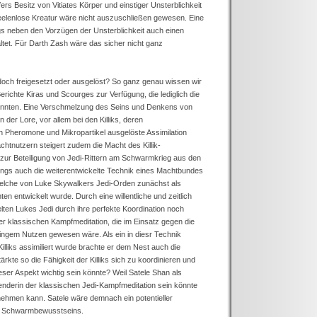
s Besitz von Vitiates Körper und einstiger Unsterblichkeit
eelenlose Kreatur wäre nicht auszuschließen gewesen. Eine
gs neben den Vorzügen der Unsterblichkeit auch einen
ltet. Für Darth Zash wäre das sicher nicht ganz
doch freigesetzt oder ausgelöst? So ganz genau wissen wir
erichte Kiras und Scourges zur Verfügung, die lediglich die
nnten. Eine Verschmelzung des Seins und Denkens von
der Lore, vor allem bei den Killiks, deren
 Pheromone und Mikropartikel ausgelöste Assimilation
chtnutzern steigert zudem die Macht des Killik-
ur Beteiligung von Jedi-Rittern am Schwarmkrieg aus den
ings auch die weiterentwickelte Technik eines Machtbundes
elche von Luke Skywalkers Jedi-Orden zunächst als
 entwickelt wurde. Durch eine willentliche und zeitlich
en Lukes Jedi durch ihre perfekte Koordination noch
er klassischen Kampfmeditation, die im Einsatz gegen die
ngem Nutzen gewesen wäre. Als ein in diesr Technik
illiks assimiliert wurde brachte er dem Nest auch die
rkte so die Fähigkeit der Killiks sich zu koordinieren und
eser Aspekt wichtig sein könnte? Weil Satele Shan als
nderin der klassischen Jedi-Kampfmeditation sein könnte
 nehmen kann. Satele wäre demnach ein potentieller
en Schwarmbewusstseins.