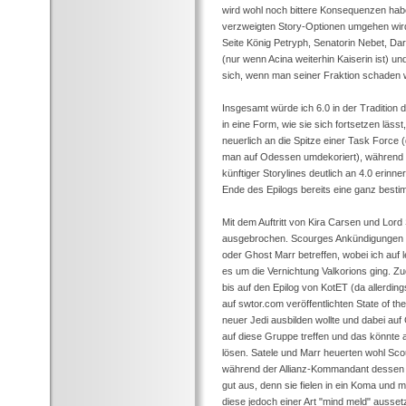
wird wohl noch bittere Konsequenzen hab
verzweigten Story-Optionen umgehen wird
Seite König Petryph, Senatorin Nebet, Dar
(nur wenn Acina weiterhin Kaiserin ist) un
sich, wenn man seiner Fraktion schaden wi
Insgesamt würde ich 6.0 in der Tradition 
in eine Form, wie sie sich fortsetzen läss
neuerlich an die Spitze einer Task Force (
man auf Odessen umdekoriert), während d
künftiger Storylines deutlich an 4.0 erinn
Ende des Epilogs bereits eine ganz besti
Mit dem Auftritt von Kira Carsen und Lord
ausgebrochen. Scourges Ankündigungen 
oder Ghost Marr betreffen, wobei ich auf l
es um die Vernichtung Valkorions ging.
bis auf den Epilog von KotET (da allerdin
auf swtor.com veröffentlichten State of 
neuer Jedi ausbilden wollte und dabei au
auf diese Gruppe treffen und das könnte a
lösen. Satele und Marr heuerten wohl Sc
während der Allianz-Kommandant dessen Ge
gut aus, denn sie fielen in ein Koma und
diese jedoch einer Art "mind meld" ausset