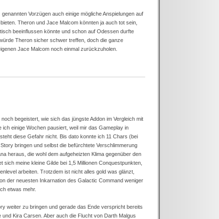
s genannten Vorzügen auch einige mögliche Anspielungen auf
 bieten. Theron und Jace Malcom könnten ja auch tot sein,
tisch beeinflussen könnte und schon auf Odessen durfte
würde Theron sicher schwer treffen, doch die ganze
h eigenen Jace Malcom noch einmal zurückzuholen.
noch begeistert, wie sich das jüngste Addon im Vergleich mit
 ich einige Wochen pausiert, weil mir das Gameplay in
esteht diese Gefahr nicht. Bis dato konnte ich 11 Chars (bei
 Story bringen und selbst die befürchtete Verschlimmerung
ana heraus, die wohl dem aufgeheizten Klima gegenüber den
 sich meine kleine Gilde bei 1,5 Millionen Conquestpunkten,
level arbeiten. Trotzdem ist nicht alles gold was glänzt,
 von der neuesten Inkarnation des Galactic Command weniger
och etwas mehr.
tory weiter zu bringen und gerade das Ende verspricht bereits
e und Kira Carsen. Aber auch die Flucht von Darth Malgus