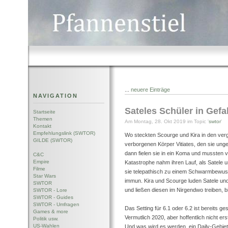
...
neuere Einträge
NAVIGATION
Sateles Schüler in Gefa
Startseite
Themen
Am Montag, 28. Okt 2019 im Topic '
swtor
'
Kontakt
Empfehlungslink (SWTOR)
Wo steckten Scourge und Kira in den ver
GILDE (SWTOR)
verborgenen Körper Vitiates, den sie unge
dann fielen sie in ein Koma und mussten 
C&C
Empire
Katastrophe nahm ihren Lauf, als Satele u
Filme
sie telepathisch zu einem Schwarmbewusst
Star Wars
immun. Kira und Scourge luden Satele und
SWTOR
und ließen diesen im Nirgendwo treiben, 
SWTOR - Lore
SWTOR - Guides
SWTOR - Umfragen
Das Setting für 6.1 oder 6.2 ist bereits g
Games & more
Vermutlich 2020, aber hoffentlich nicht ers
Politik usw.
US-Wahlen
Und was wird es werden, ein Daily-Gebiet 