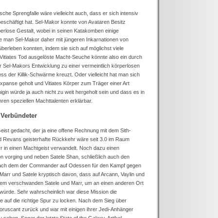
ische Sprengfalle wäre vielleicht auch, dass er sich intensiv
eschäftigt hat. Sel-Makor konnte von Avataren Besitz
rperlose Gestalt, wobei in seinen Katakomben einige
te man Sel-Makor daher mit jüngeren Inkarnationen von
überleben konnten, indem sie sich auf möglichst viele
on Vitiates Tod ausgelöste Macht-Seuche könnte also ein durch
r Sel-Makors Entwicklung zu einer vermeintlich körperlosen
ss der Killik-Schwärme kreuzt. Oder vielleicht hat man sich
 Expanse geholt und Vitiates Körper zum Träger einer Art
gin würde ja auch nicht zu weit hergeholt sein und dass es in
ihren speziellen Machttalenten erklärbar.
 Verbündeter
eist gedacht, der ja eine offene Rechnung mit dem Sith-
nd Revans geisterhafte Rückkehr wäre seit 3.0 im Raum
rr in einen Machtgeist verwandelt. Noch dazu einen
ion vorging und neben Satele Shan, schließlich auch den
Nach dem der Commander auf Odessen für den Kampf gegen
arr und Satele kryptisch davon, dass auf Arcann, Vaylin und
erdem verschwanden Satele und Marr, um an einen anderen Ort
 würde. Sehr wahrscheinlich war diese Mission die
 auf die richtige Spur zu locken. Nach dem Sieg über
Coruscant zurück und war mit einigen ihrer Jedi-Anhänger