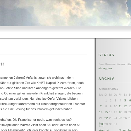
STATUS
hr
Zum Kommentieren bitt
einloggen
.
gangenen Jahren? Anfanfs jagten sie wohl nach dem
ARCHIV
fähr zur gleichen Zeit wie KotET Kapitel IX zerstörten, doch
von Satele Shan und ihren Anhängern gerettet werden. Die
Oktober 2019
nd Co einer geheimnisvollen Krankheit erlagen, die begann
Mo
Di
Mi
Do
Fr
Sa
S
sein zu verbinden. Nur einstige Opfer Vitiates blieben
1
2
3
4
5
 ihre Jünger kurzerhand auf einen ferngesteuerten Frachter
7
8
9
10
11
12
1
bis sie eine Lösung für das Problem gefunden haben.
14
15
16
17
18
19
2
21
22
23
24
25
26
2
eschaffen. Die Frage ist nur noch, wann geht es los?
28
29
30
31
t im April oder Mai wie Ziost nach 3.0 oder Iokath nach 5.0.
oder Flashpoint? Letzterer könnte zu spoilerlastig sein,
August
Novembe