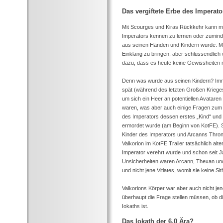
Das vergiftete Erbe des Imperato
Mit Scourges und Kiras Rückkehr kann man
Imperators kennen zu lernen oder zuminde
aus seinen Händen und Kindern wurde. Man
Einklang zu bringen, aber schlussendlich 
dazu, dass es heute keine Gewissheiten m
Denn was wurde aus seinen Kindern? Immer
spät (während des letzten Großen Kriege
um sich ein Heer an potentiellen Avataren
waren, was aber auch einige Fragen zum ze
des Imperators dessen erstes „Kind“ und
ermordet wurde (am Beginn von KotFE). S
Kinder des Imperators und Arcanns Thron
Valkorion im KotFE Trailer tatsächlich alt
Imperator verehrt wurde und schon seit Ja
Unsicherheiten waren Arcann, Thexan und 
und nicht jene Vitiates, womit sie keine Si
Valkorions Körper war aber auch nicht j
überhaupt die Frage stellen müssen, ob di
Iokaths ist.
Das Iokath der 6.0 Ära?