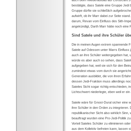
auch beim Wiederaufbau auf Coruscant zu 
bestätigte, dass Satele eine Gruppe Jedi 
Gruppe dürfte sie schließlich aufgebroch
aufwirft, ob ihr Marr dabei zur Seite sta
darum, Revan vom Einfluss des Sith-Imp
angekündigt, Darth Marr hätte noch eine
Sind Satele und ihre Schüler üb
Die in meinen Augen extrem spannende Fr
Satele auf Odessen unter Marrs Einfluss ja
auch an ihre Schüler weitergegeben hat, u
würde es aber auch so sehen, dass Satele 
aufgegeben hat, weil sie sich für den Beina
zumindest etwas vom durch sie angericht
Generation ausbildet, die von ihren Erfahr
dessen Jedi-Fraktion muss allerdings noch
Sateles Sicht sogar richtig entschieden, 
Lichtschwert niederlegte, eben weil er ein J
Satele wäre für Gnost-Dural sicher eine w
ihre Schüler in den Orden zu integrieren.
republikanischer Sicht also wirklich Sinn,
beauftragt wurden eine Pro-Jedi-Politik z
Vorteil Sateles Schüler zu eliminieren od
aus dem Kollektiv befreien kann, lassen si