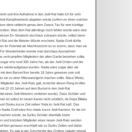
erin und ihre Aufnahme in den Jedi-Rat halte ich für sehr
 Jedi-Kampfmeisterin abgeben würde (sofern es einen solchen
luns dient vielleicht genau dem Zweck Tau für eine künftige
ereiten. Was dem Rat allerdings noch fehlen würde wäre eine
 gewissen Ex-Senatorin durchaus zutrauen würde, selbst wenn
di-Rat und die Meister-Würde erscheint. Nadia Grell dürfte
aber ihr Potential als Machtnutzerin ist so enorm, dass man sie
. Für Wunderkinder könnte man durchaus Ausnahmen
s verkrampften Mitgliedern der alten Garde bestehen sollte,
 sogar erst rund 300 Jahre her, als der Jedi-Orden und der
s wiederaufgebaut wurden. Nadia wäre sogar älter als
 mit dem Barsen'thor bereits 18 Jahre gewesen sein soll.
as sie zu einer Mittzwanzigerin machen sollte. Mace Windu,
Mitglieder des Jedi-Rats galt, erreichte diesen Rang im Alter
mit 22-23 Jahren auf dem Buckel in den Jedi-Rat
el eines Jedi-Meisters verliehen wurde). Dass Schüler und
nnen ist selbst im neuen Kanon nicht unüblich, da Depa Billaba
nt Dooku kurze Zeit neben Yoda im Jedi-Rat saß. Das
Nadia Grell wäre ihre relativ kurze Jedi-Karriere, für die ich
machen würde, da Suriks Schüler ebenfalls keine
ten und trotzdem Mitglieder eines neuen Jedi-Rats werden
nell fast genauso erschöpft wie zu Suriks Zeiten und daher
chieben. Es gab in der Geschichte des Ordens (wieder einmal