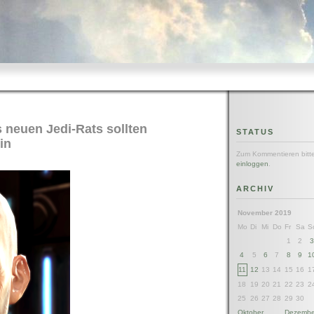
s neuen Jedi-Rats sollten
STATUS
in
Zum Kommentieren bitt
einloggen
.
ARCHIV
November 2019
Mo
Di
Mi
Do
Fr
Sa
S
1
2
4
5
6
7
8
9
1
11
12
13
14
15
16
1
18
19
20
21
22
23
2
25
26
27
28
29
30
Oktober
Dezembe