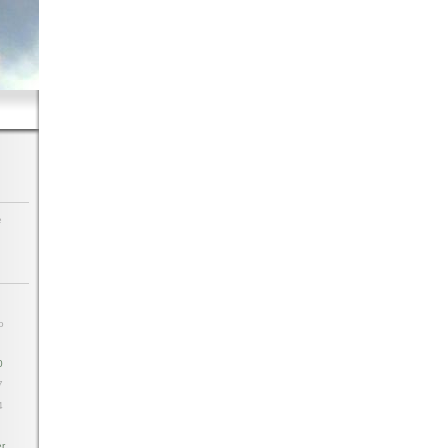
e
o
3
0
7
4
r