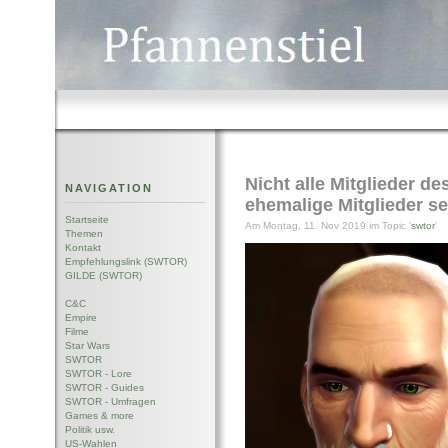
Nicht alle Mitglieder de
NAVIGATION
ehemalige Mitglieder se
Startseite
Am Montag, 11. Nov 2019 im Topic '
swtor
'
Themen
Kontakt
Empfehlungslink (SWTOR)
GILDE (SWTOR)
C&C
Empire
Filme
Star Wars
SWTOR
SWTOR - Lore
SWTOR - Guides
SWTOR - Umfragen
Games & more
Politik usw.
US-Wahlen