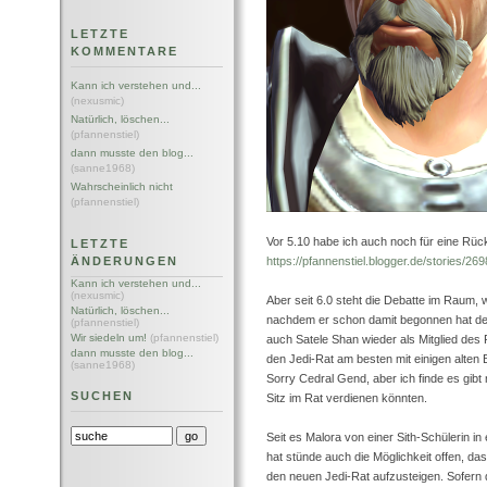
LETZTE
KOMMENTARE
Kann ich verstehen und...
(nexusmic)
Natürlich, löschen...
(pfannenstiel)
dann musste den blog...
(sanne1968)
Wahrscheinlich nicht
(pfannenstiel)
Vor 5.10 habe ich auch noch für eine Rü
LETZTE
ÄNDERUNGEN
https://pfannenstiel.blogger.de/stories/26
Kann ich verstehen und...
(nexusmic)
Aber seit 6.0 steht die Debatte im Raum
Natürlich, löschen...
nachdem er schon damit begonnen hat den
(pfannenstiel)
Wir siedeln um!
(pfannenstiel)
auch Satele Shan wieder als Mitglied des 
dann musste den blog...
den Jedi-Rat am besten mit einigen alten 
(sanne1968)
Sorry Cedral Gend, aber ich finde es gib
SUCHEN
Sitz im Rat verdienen könnten.
Seit es Malora von einer Sith-Schülerin i
hat stünde auch die Möglichkeit offen, d
den neuen Jedi-Rat aufzusteigen. Sofern 