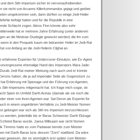
l und dem Sith-Imperium sicher im nervenaufreibenden
en sie nicht von Arcanns Killerkommandos gejagt und getötet
ten umgekommen sein, dann dürften so einige Jedi-Heiler
fehle befolgt hatten und für die Republik in eine
ende Schlacht zogen. Attros Finn könnte also sehr
ttlerweile hat er mehrere Jahre Erfahrung (unter anderem
ungen an die Medstar-Duologie geweckt werden) die ihn zum
 wenn in den Prequels kaum ein bekannter Heiler im Jedi-Rat
at von Anfang an die Jedi-Heilerin Cilghal an.
e erfahrene Experten für Undercover-Einsätze, wie Ex-Agent
e unvergessene ehemalige Hand des Imperators Mara Jade-
Durals Jedi-Rat meiner Meinung nach auch und er könnte
-Derons haben, die ja auf imperialer Seite als Gegenstück zu
n hat Erfahrung mit Spionage und der Führung von Agenten,
es Sith-Imperiums mitgemacht hat. Ich frage mich sogar, ob
acht Spion im Umfeld Darth Acinas (damals als sie noch die
oder einer von ihren Agenten war. Sal-Deron als Expertin für
e auch in einem ungeklärten Verhältnis zu Jedi-Meister Nomen
st gelungen war sich als Sith ins Imperium einzuschleusen
 zu werden, jedenfalls bis er Baras Schwester Darth Ekkage
n Erzfeind Baras wurde. Jaesa Willsaam war nicht Nomen
ik Timmns hatte es vom Padawan bereits zum Meister
wn mit Darth Baras bzw. dessen "Zorn" stattfand. Da wäre
adawan gewesen, der es womöglich erst später zum Meister-