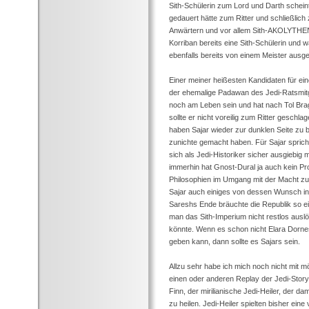
Sith-Schülerin zum Lord und Darth schei
gedauert hätte zum Ritter und schließli
Anwärtern und vor allem Sith-AKOLYTHEN h
Korriban bereits eine Sith-Schülerin und
ebenfalls bereits von einem Meister ausg
Einer meiner heißesten Kandidaten für ei
der ehemalige Padawan des Jedi-Ratsmitgli
noch am Leben sein und hat nach Tol Bra
sollte er nicht voreilig zum Ritter gesch
haben Sajar wieder zur dunklen Seite zu 
zunichte gemacht haben. Für Sajar sprich
sich als Jedi-Historiker sicher ausgiebig
immerhin hat Gnost-Dural ja auch kein Pr
Philosophien im Umgang mit der Macht zu
Sajar auch einiges von dessen Wunsch in s
Sareshs Ende bräuchte die Republik so ei
man das Sith-Imperium nicht restlos aus
könnte. Wenn es schon nicht Elara Dornes
geben kann, dann sollte es Sajars sein.
Allzu sehr habe ich mich noch nicht mit m
einen oder anderen Replay der Jedi-Storyli
Finn, der mirilianische Jedi-Heiler, der d
zu heilen. Jedi-Heiler spielten bisher eine