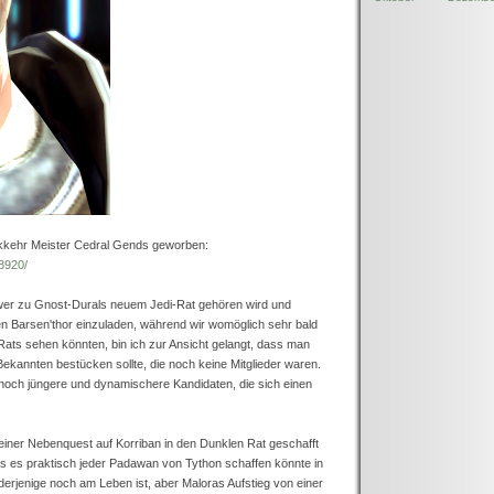
ckkehr Meister Cedral Gends geworben:
98920/
, wer zu Gnost-Durals neuem Jedi-Rat gehören wird und
 Barsen'thor einzuladen, während wir womöglich sehr bald
Rats sehen könnten, bin ich zur Ansicht gelangt, dass man
Bekannten bestücken sollte, die noch keine Mitglieder waren.
t noch jüngere und dynamischere Kandidaten, die sich einen
n einer Nebenquest auf Korriban in den Dunklen Rat geschafft
ass es praktisch jeder Padawan von Tython schaffen könnte in
derjenige noch am Leben ist, aber Maloras Aufstieg von einer