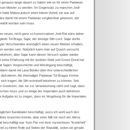
nt genauso lange dauert zu haben wie es für einen Padawan
ch zum Meister zu werden. Im Gegensatz zu manchen Jedi-
atte Malora jedoch einen klaren Vorteil, sie war auf
 wäre damit mit einem Padawan vergleichbar gewesen, der
ewählt worden sein muss.
nen neuen, nicht ganz so konservativen Jedi-Rat wäre daher
eds Tol Braga, Sajar, der einstige Sith-Lord. Sajar dürfte
gas Verschwinden womöglich einen neuen Meister erhalten,
lagen worden sein. Natürlich kann man auf Quesh versucht
bekehren, aber Sajar kann diesen Versuch später wieder
t seine Erfahrung mit der dunklen Seite und Gnost-Dural hat
 mit Sajars Vorgeschichte und Werdegang beschäftigt,
oblem damit mit Lana Beniko über ihre unterschiedlichen
 diskutieren. Als ehemaliger Padawan Tol Bragas könnte
ich tragen, die Sith eventuell bekehren zu können. Seit
n Gewissen, das sie zur Verantwortung zieht und sagt, dass
löschen muss und so einige der Imperialen auch bekehren
 Aufgabe ist zu zeigen, dass es Vergebung für die Imperialen
öglichen Kandidaten beschäftigt, wozu ich wohl auch den
nes brauchen könnte, aber einer fällt mir noch ein: Attros
amit beschäftigt war Yuon Par von ihrer mysteriösen "Krankheit"
 viel zu kleine Rolle auf Seiten der Republik, wobei sie gerade