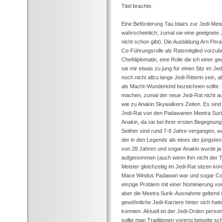
Titel brachte.
Eine Beförderung Tau Idairs zur Jedi-Meist
wahrscheinlich, zumal sie eine geeignete
nicht schon gibt). Die Ausbildung Arn Pera
Co-Führungsrolle als Ratsmitglied vorzub
Chefdiplomatin, eine Rolle die ich einer
sie mir etwas zu jung für einen Sitz im Je
noch nicht allzu lange Jedi-Ritterin sein, 
als Macht-Wunderkind bezeichnen sollte
machen, zumal der neue Jedi-Rat nicht au
wie zu Anakin Skywalkers Zeiten. Es sind
Jedi-Rat von den Padawanen Meetra Surik
Anakin, da sie bei ihrer ersten Begegnung
Seither sind rund 7-8 Jahre vergangen, w
der in den Legends als eines der jüngsten 
von 28 Jahren und sogar Anakin wurde ja 
aufgenommen (auch wenn ihm nicht der Tit
Meister gleichzeitig im Jedi-Rat sitzen kö
Mace Windus Padawan war und sogar Cou
einzige Problem mit einer Nominierung von 
aber die Meetra Surik-Ausnahme geltend 
gewöhnliche Jedi-Karriere hinter sich hat
konnten. Aktuell ist der Jedi-Orden perso
sollte man Traditionen vorerst beiseite s