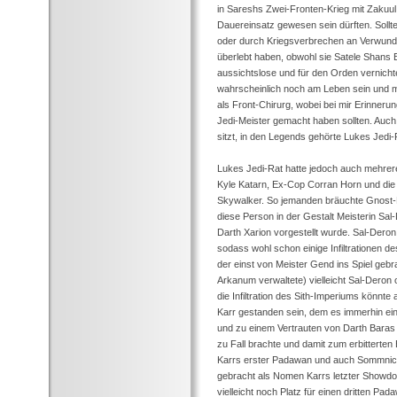
in Sareshs Zwei-Fronten-Krieg mit Zakuu
Dauereinsatz gewesen sein dürften. Sollt
oder durch Kriegsverbrechen an Verwunde
überlebt haben, obwohl sie Satele Shans Be
aussichtslose und für den Orden vernicht
wahrscheinlich noch am Leben sein und mi
als Front-Chirurg, wobei bei mir Erinner
Jedi-Meister gemacht haben sollten. Auch
sitzt, in den Legends gehörte Lukes Jedi-R
Lukes Jedi-Rat hatte jedoch auch mehrer
Kyle Katarn, Ex-Cop Corran Horn und di
Skywalker. So jemanden bräuchte Gnost-
diese Person in der Gestalt Meisterin Sal
Darth Xarion vorgestellt wurde. Sal-Dero
sodass wohl schon einige Infiltrationen d
der einst von Meister Gend ins Spiel gebr
Arkanum verwaltete) vielleicht Sal-Deron 
die Infiltration des Sith-Imperiums könnt
Karr gestanden sein, dem es immerhin ein
und zu einem Vertrauten von Darth Baras
zu Fall brachte und damit zum erbitterte
Karrs erster Padawan und auch Sommnic
gebracht als Nomen Karrs letzter Showdo
vielleicht noch Platz für einen dritten P